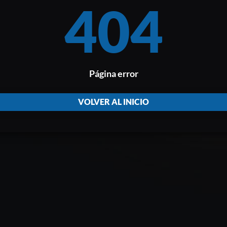
404
Página error
VOLVER AL INICIO