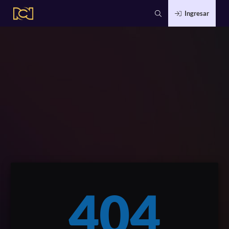
Ingresar
404