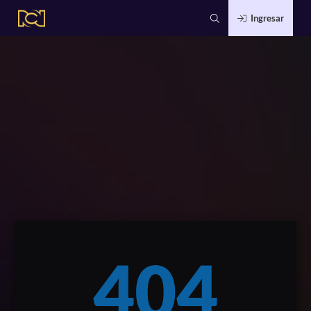
Ingresar
404