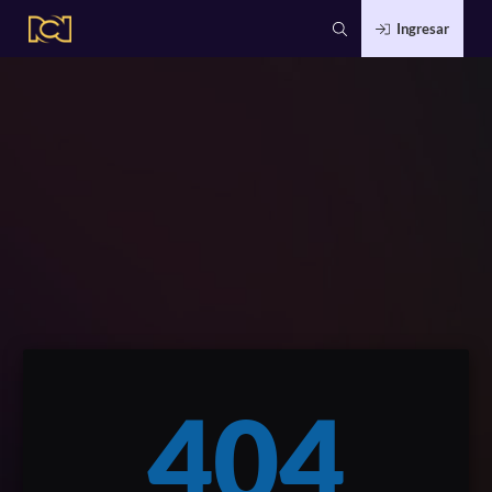
Ingresar
404