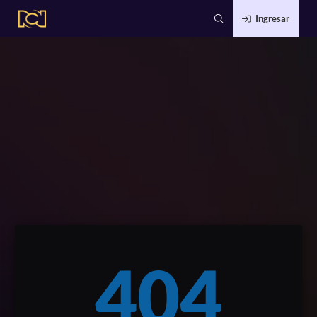
Ingresar
404