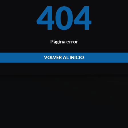
404
Página error
VOLVER AL INICIO