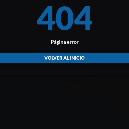
404
Página error
VOLVER AL INICIO