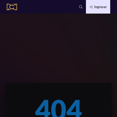
Ingresar
404