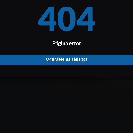
404
Página error
VOLVER AL INICIO