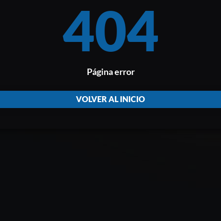
404
Página error
VOLVER AL INICIO