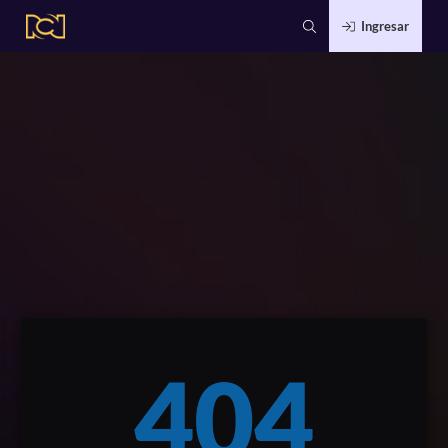
Ingresar
404