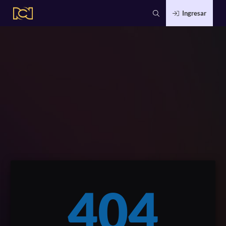
Ingresar
404