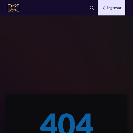
Ingresar
404