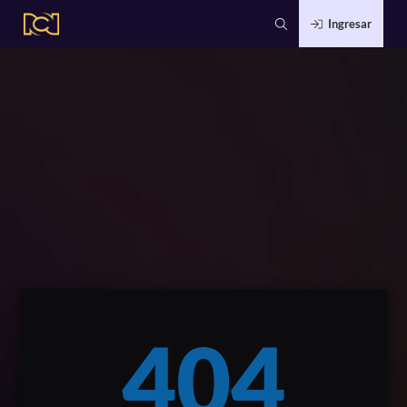
Ingresar
404