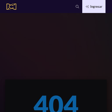
Ingresar
404