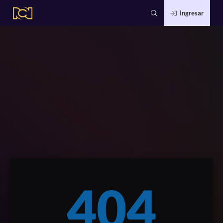
Ingresar
404