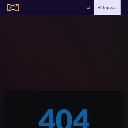
Ingresar
404