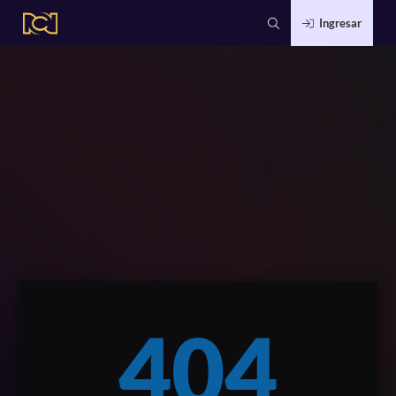
Ingresar
404