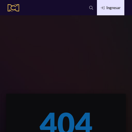
Ingresar
404