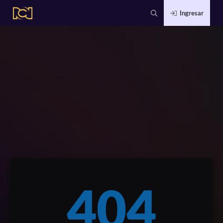
Ingresar
404