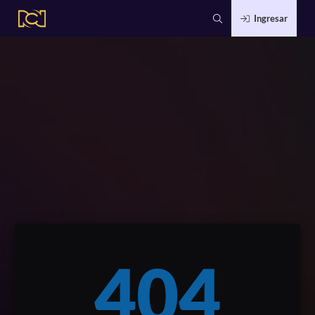
Ingresar
404