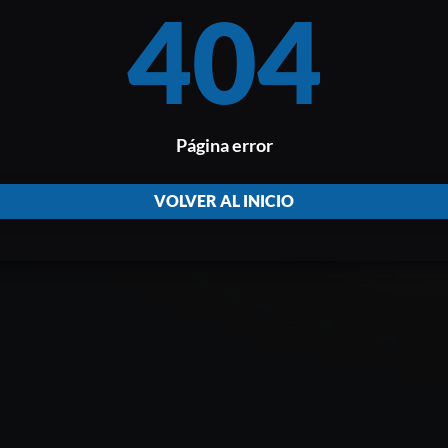
404
Página error
VOLVER AL INICIO