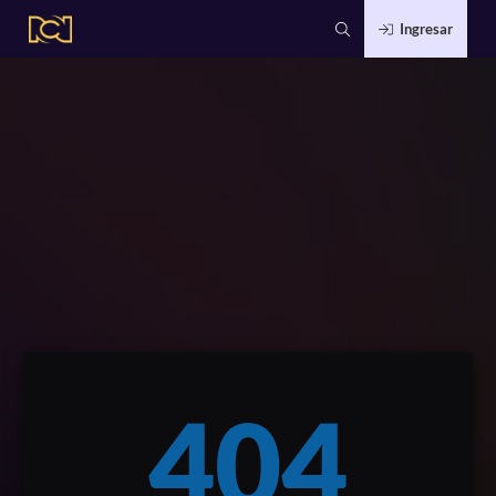
Ingresar
404