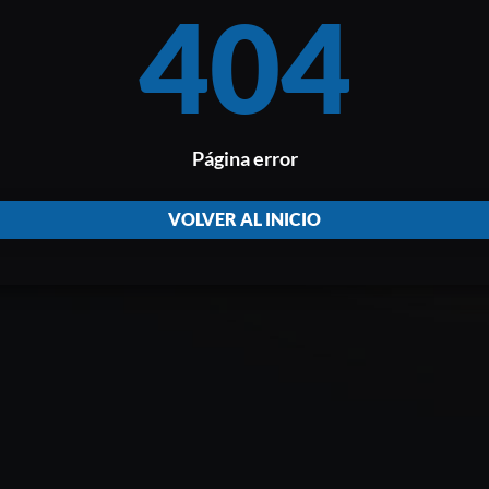
404
Página error
VOLVER AL INICIO