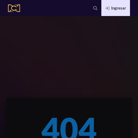
Ingresar
404