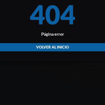
404
Página error
VOLVER AL INICIO