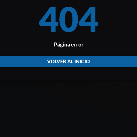
404
Página error
VOLVER AL INICIO