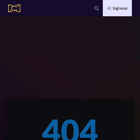
Ingresar
404