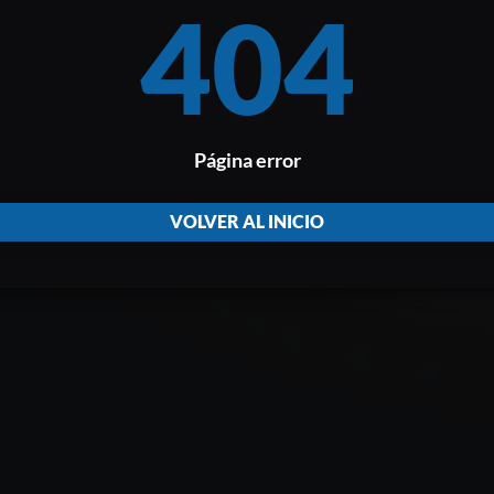
404
Página error
VOLVER AL INICIO