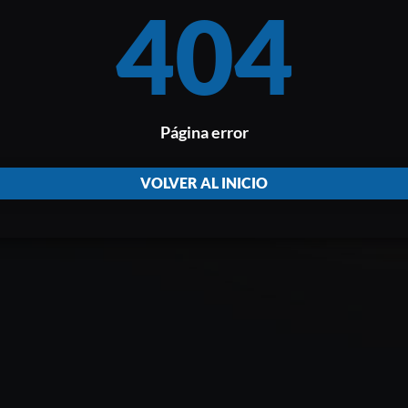
404
Página error
VOLVER AL INICIO