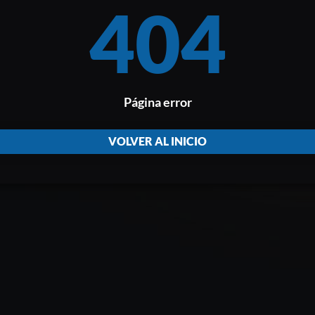
404
Página error
VOLVER AL INICIO