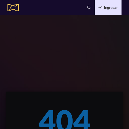
Ingresar
404