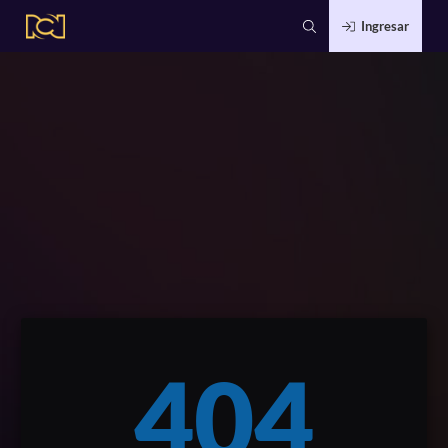
Ingresar
404