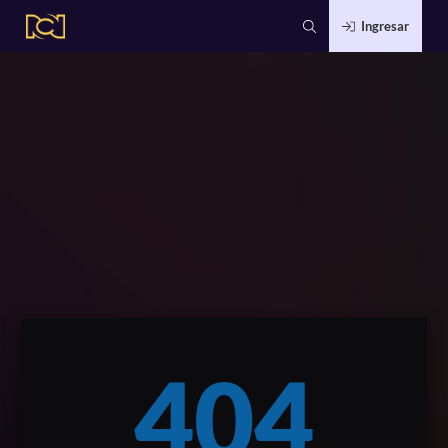
Ingresar
404