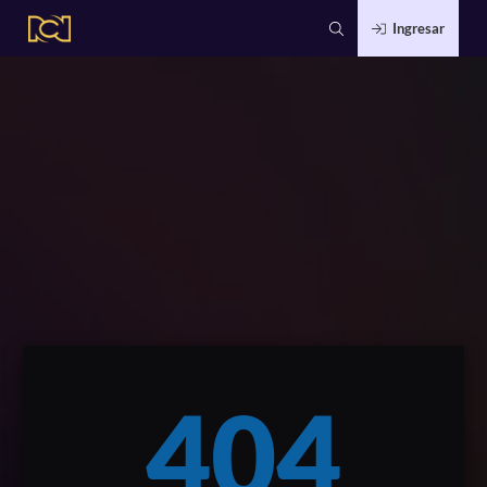
Ingresar
404