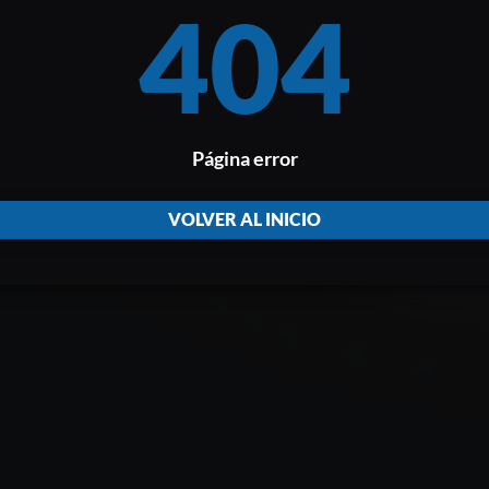
404
Página error
VOLVER AL INICIO