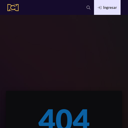
Ingresar
404