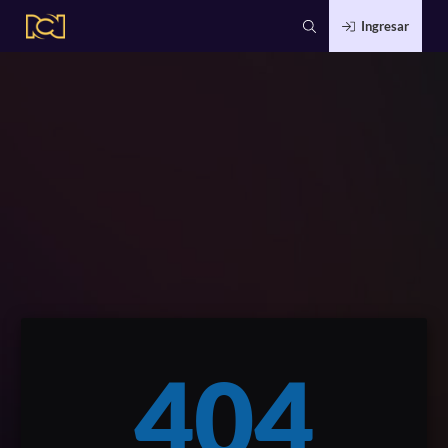
Ingresar
404