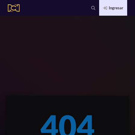
Ingresar
404