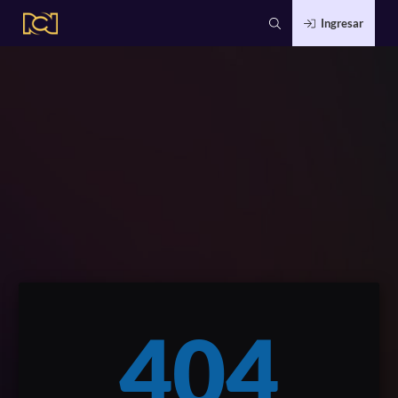
Ingresar
404