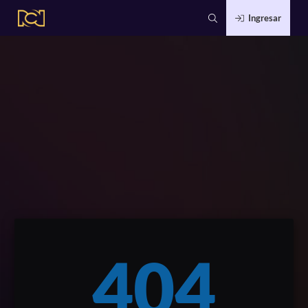
Ingresar
404