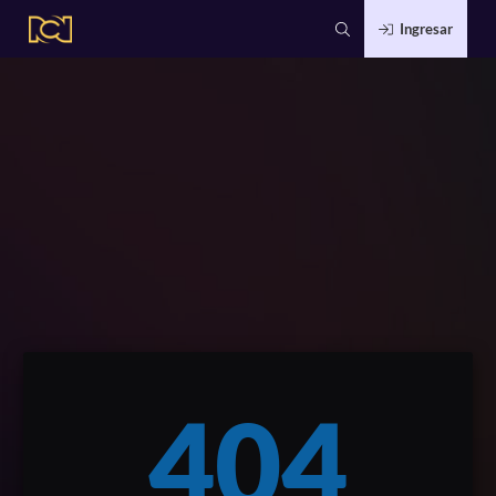
Ingresar
404