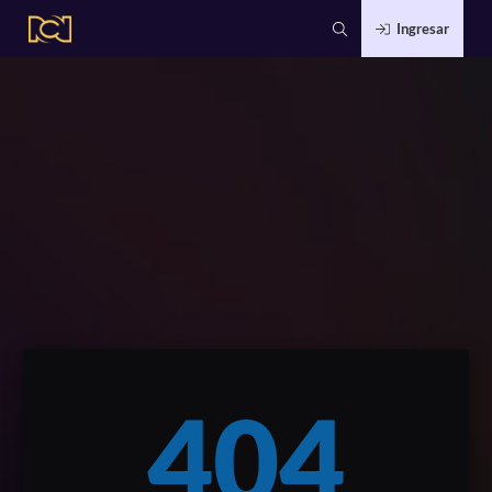
Ingresar
404