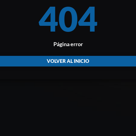
404
Página error
VOLVER AL INICIO