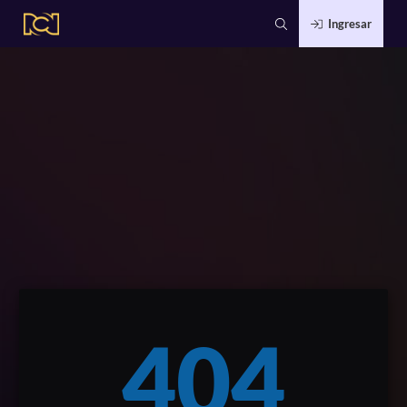
Ingresar
404