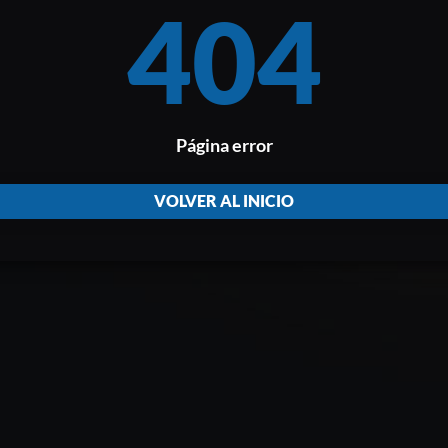
404
Página error
VOLVER AL INICIO