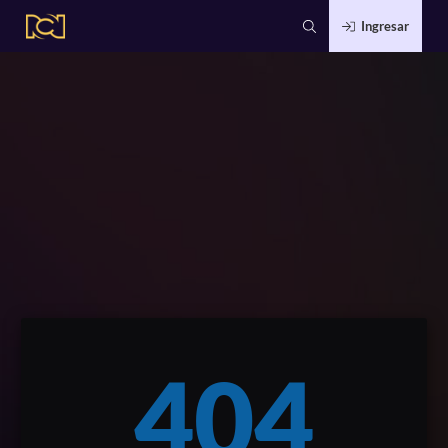
Ingresar
404