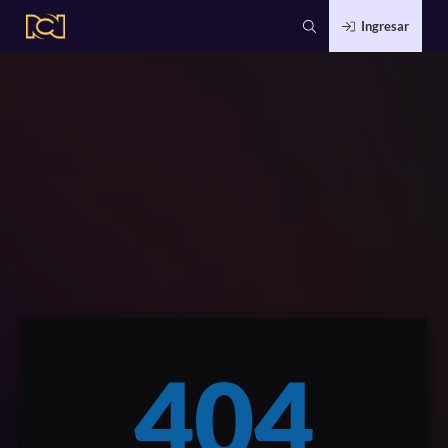
Ingresar
404