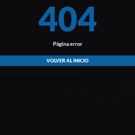
404
Página error
VOLVER AL INICIO