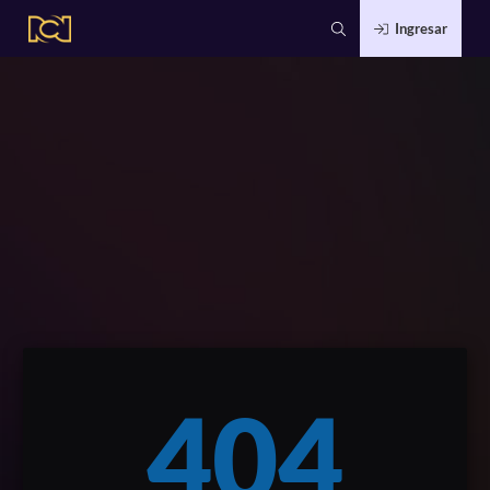
Ingresar
404